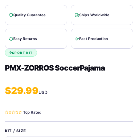
Quality Guarantee
Ships Worldwide
Easy Returns
Fast Production
SPORT KIT
PMX-ZORROS SoccerPajama
$
29.99
USD
Top Rated
KIT / SIZE